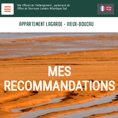
Site Officiel de l'hébergement
, partenaire de
Office de Tourisme Landes Atlantique Sud
APPARTEMENT LAGARDE - VIEUX-BOUCAU
MES
RECOMMANDATIONS